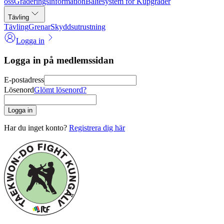
oss
Graderingsinformation
Bältesystem för Kupgrader
Tävling
Tävling
Grenar
Skyddsutrustning
Logga in
Logga in på medlemssidan
E-postadress
Lösenord
Glömt lösenord?
Logga in
Har du inget konto?
Registrera dig här