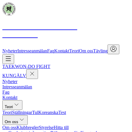
TAEKWON-DO FIGHT
KUNGÄLV
Nyheter
Intresseanmälan
Faq
Kontakt
Teori
Om oss
Tävling
TAEKWON-DO FIGHT
KUNGÄLV
Nyheter
Intresseanmälan
Faq
Kontakt
Teori
Teori
Ställningar
Tul
Koreanska
Test
Om oss
Om oss
Klubbregler
Styrelse
Hitta till