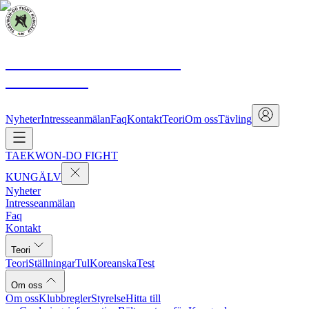
TAEKWON-DO FIGHT
KUNGÄLV
Nyheter
Intresseanmälan
Faq
Kontakt
Teori
Om oss
Tävling
TAEKWON-DO FIGHT
KUNGÄLV
Nyheter
Intresseanmälan
Faq
Kontakt
Teori
Teori
Ställningar
Tul
Koreanska
Test
Om oss
Om oss
Klubbregler
Styrelse
Hitta till