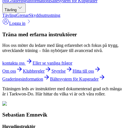
oss
Graderingsinformation
Bältesystem för Kupgrader
Tävling
Tävling
Grenar
Skyddsutrustning
Logga in
Träna med erfarna instruktörer
Hos oss möter du ledare med lång erfarenhet och fokus på trygg,
utvecklande träning – från nybörjare till avancerad nivå.
kontakta oss
Eller se vanliga frågor
Om oss
Klubbregler
Styrelse
Hitta till oss
Graderingsinformation
Bältesystem för Kupgrader
Träningen leds av instruktörer med dokumenterad grad och många
år i Taekwon-Do. Här hittar du vilka vi är och våra roller.
Sebastian Emnevik
Huvudinstruktör