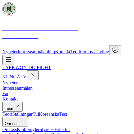
TAEKWON-DO FIGHT
KUNGÄLV
Nyheter
Intresseanmälan
Faq
Kontakt
Teori
Om oss
Tävling
TAEKWON-DO FIGHT
KUNGÄLV
Nyheter
Intresseanmälan
Faq
Kontakt
Teori
Teori
Ställningar
Tul
Koreanska
Test
Om oss
Om oss
Klubbregler
Styrelse
Hitta till