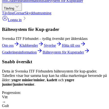
oss
Graderingsinformation
Bältesystem för Kupgrader
Tävling
Tävling
Grenar
Skyddsutrustning
Logga in
Bältessystem för Kup-grader
Svenska ITF Förbundet – tydlig översikt per åldersklass
Om oss
Klubbregler
Styrelse
Hitta till oss
Graderingsinformation
Bältesystem för Kupgrader
Snabb översikt
Detta är Svenska ITF Förbundets bältessystem för kup-grader.
Tabellen visar hur samma kup kan ha olika markeringar beroende på
ålder:
yngre minior/minior
,
kadett
och
yngre
junior/junior/senior
.
Progression:
Vitt
→
Gult