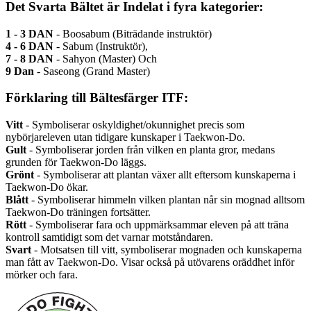
Det Svarta Bältet är Indelat i fyra kategorier:
1 - 3 DAN
- Boosabum (Biträdande instruktör)
4 - 6 DAN
- Sabum (Instruktör),
7 - 8 DAN
- Sahyon (Master) Och
9 Dan
- Saseong (Grand Master)
Förklaring till Bältesfärger ITF:
Vitt
- Symboliserar oskyldighet/okunnighet precis som
nybörjareleven utan tidigare kunskaper i Taekwon-Do.
Gult
- Symboliserar jorden från vilken en planta gror, medans
grunden för Taekwon-Do läggs.
Grönt
- Symboliserar att plantan växer allt eftersom kunskaperna i
Taekwon-Do ökar.
Blått
- Symboliserar himmeln vilken plantan når sin mognad alltsom
Taekwon-Do träningen fortsätter.
Rött
- Symboliserar fara och uppmärksammar eleven på att träna
kontroll samtidigt som det varnar motståndaren.
Svart
- Motsatsen till vitt, symboliserar mognaden och kunskaperna
man fått av Taekwon-Do. Visar också på utövarens oräddhet inför
mörker och fara.