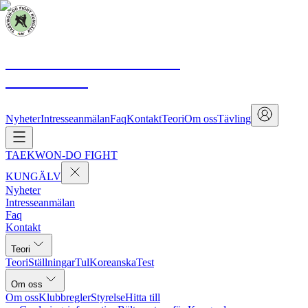
TAEKWON-DO FIGHT
KUNGÄLV
Nyheter
Intresseanmälan
Faq
Kontakt
Teori
Om oss
Tävling
TAEKWON-DO FIGHT
KUNGÄLV
Nyheter
Intresseanmälan
Faq
Kontakt
Teori
Teori
Ställningar
Tul
Koreanska
Test
Om oss
Om oss
Klubbregler
Styrelse
Hitta till