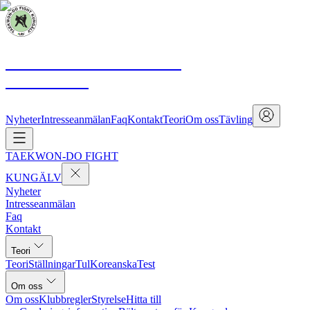
TAEKWON-DO FIGHT
KUNGÄLV
Nyheter
Intresseanmälan
Faq
Kontakt
Teori
Om oss
Tävling
TAEKWON-DO FIGHT
KUNGÄLV
Nyheter
Intresseanmälan
Faq
Kontakt
Teori
Teori
Ställningar
Tul
Koreanska
Test
Om oss
Om oss
Klubbregler
Styrelse
Hitta till